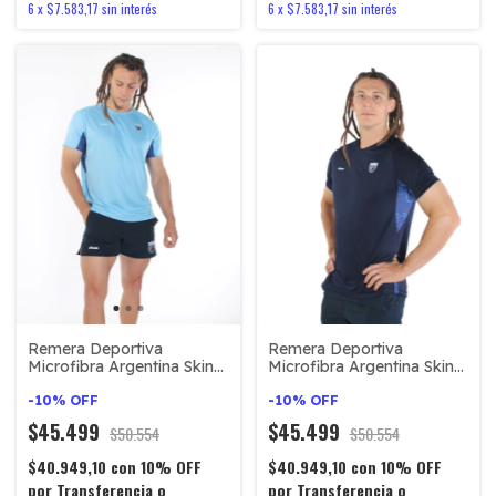
6
x
$7.583,17
sin interés
6
x
$7.583,17
sin interés
Remera Deportiva
Remera Deportiva
Microfibra Argentina Skin
Microfibra Argentina Skin
#980 - Celeste
#980 - Azul
-
10
%
OFF
-
10
%
OFF
$45.499
$45.499
$50.554
$50.554
$40.949,10
con
10% OFF
$40.949,10
con
10% OFF
por Transferencia o
por Transferencia o