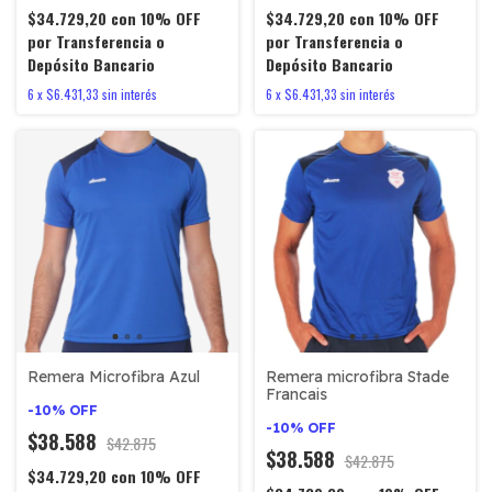
$34.729,20
con
10% OFF
$34.729,20
con
10% OFF
por Transferencia o
por Transferencia o
Depósito Bancario
Depósito Bancario
6
x
$6.431,33
sin interés
6
x
$6.431,33
sin interés
Remera microfibra Stade
Remera Microfibra Azul
Francais
-
10
%
OFF
-
10
%
OFF
$38.588
$42.875
$38.588
$42.875
$34.729,20
con
10% OFF