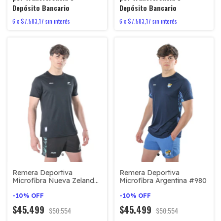
Depósito Bancario
Depósito Bancario
6
x
$7.583,17
sin interés
6
x
$7.583,17
sin interés
Remera Deportiva
Remera Deportiva
Microfibra Nueva Zelanda
Microfibra Argentina #980
#605
-
10
%
OFF
-
10
%
OFF
$45.499
$45.499
$50.554
$50.554