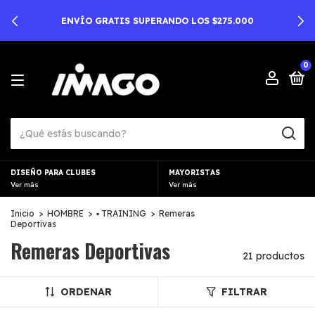
ENVÍO GRATIS SUPERANDO LOS $275.000
0
DISEÑO PARA CLUBES
MAYORISTAS
Ver más
Ver más
Inicio
>
HOMBRE
>
▪︎ TRAINING
>
Remeras
Deportivas
Remeras Deportivas
21 productos
ORDENAR
FILTRAR