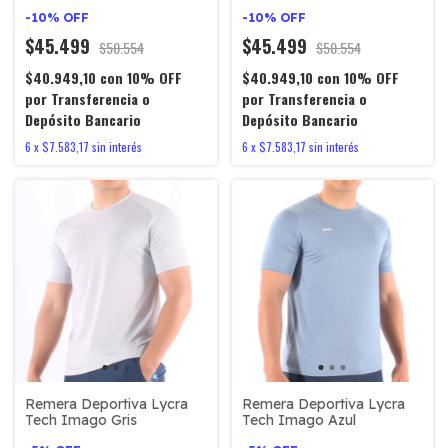
-
10
%
OFF
-
10
%
OFF
$45.499
$45.499
$50.554
$50.554
$40.949,10
con
10% OFF
$40.949,10
con
10% OFF
por Transferencia o
por Transferencia o
Depósito Bancario
Depósito Bancario
6
x
$7.583,17
sin interés
6
x
$7.583,17
sin interés
Remera Deportiva Lycra
Remera Deportiva Lycra
Tech Imago Gris
Tech Imago Azul