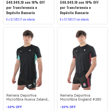
$40.949,10
con
10% OFF
$40.949,10
con
10% OFF
por Transferencia o
por Transferencia o
Depósito Bancario
Depósito Bancario
6
x
$7.583,17
sin interés
6
x
$7.583,17
sin interés
Remera Deportiva
Remera Deportiva
Microfibra Nueva Zelanda
Microfibra England #280
Jungle #605
-
10
%
OFF
-
10
%
OFF