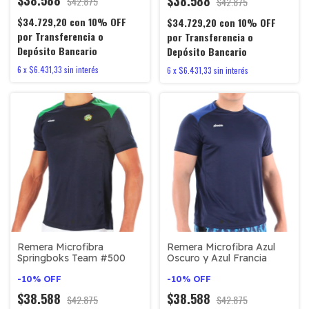
$38.588
$42.875
$42.875
$34.729,20
con
10% OFF
$34.729,20
con
10% OFF
por Transferencia o
por Transferencia o
Depósito Bancario
Depósito Bancario
6
x
$6.431,33
sin interés
6
x
$6.431,33
sin interés
Remera Microfibra
Remera Microfibra Azul
Springboks Team #500
Oscuro y Azul Francia
-
10
%
OFF
-
10
%
OFF
$38.588
$38.588
$42.875
$42.875