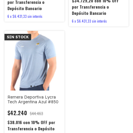
$34.729,20
con
10% OFF
por Transferencia o
por Transferencia o
Depósito Bancario
Depósito Bancario
6
x
$6.431,33
sin interés
6
x
$6.431,33
sin interés
SIN STOCK
Remera Deportiva Lycra
Tech Argentina Azul #850
$42.240
$44.463
$38.016
con
10% OFF por
Transferencia o Depósito