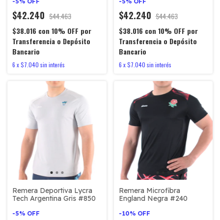
-
5
%
OFF
-
5
%
OFF
$42.240
$42.240
$44.463
$44.463
$38.016
con
10% OFF por
$38.016
con
10% OFF por
Transferencia o Depósito
Transferencia o Depósito
Bancario
Bancario
6
x
$7.040
sin interés
6
x
$7.040
sin interés
Remera Deportiva Lycra
Remera Microfibra
Tech Argentina Gris #850
England Negra #240
-
5
%
OFF
-
10
%
OFF