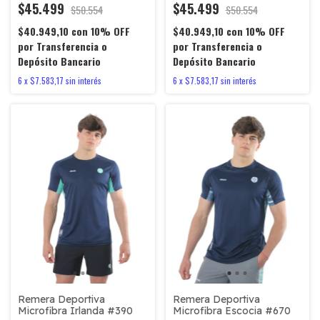
$45.499
$45.499
$50.554
$50.554
$40.949,10
con
10% OFF
$40.949,10
con
10% OFF
por Transferencia o
por Transferencia o
Depósito Bancario
Depósito Bancario
6
x
$7.583,17
sin interés
6
x
$7.583,17
sin interés
Remera Deportiva
Remera Deportiva
Microfibra Irlanda #390
Microfibra Escocia #670