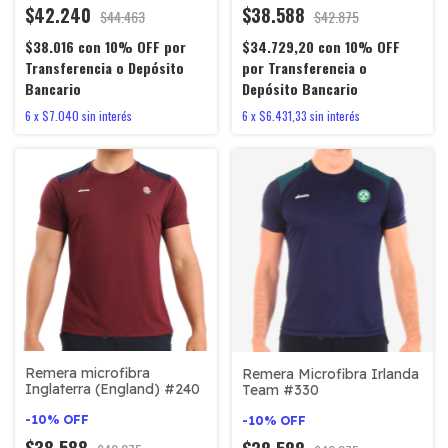
$42.240
$38.588
$44.463
$42.875
$38.016
con
10% OFF por
$34.729,20
con
10% OFF
Transferencia o Depósito
por Transferencia o
Bancario
Depósito Bancario
6
x
$7.040
sin interés
6
x
$6.431,33
sin interés
Remera microfibra
Remera Microfibra Irlanda
Inglaterra (England) #240
Team #330
-
10
%
OFF
-
10
%
OFF
$38.588