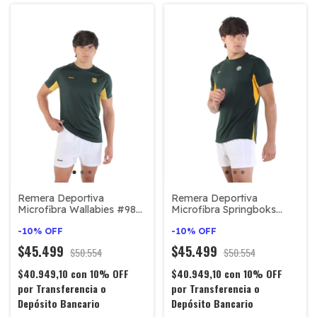
Remera Deportiva
Remera Deportiva
Microfibra Wallabies #980
Microfibra Springboks
- Verde
#520 - Verde
-
10
%
OFF
-
10
%
OFF
$45.499
$45.499
$50.554
$50.554
$40.949,10
con
10% OFF
$40.949,10
con
10% OFF
por Transferencia o
por Transferencia o
Depósito Bancario
Depósito Bancario