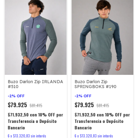
Buzo Darlon Zip IRLANDA
Buzo Darlon Zip
#510
SPRINGBOKS #190
-
2
%
OFF
-
2
%
OFF
$79.925
$79.925
$81.415
$81.415
$71.932,50
con
10% OFF por
$71.932,50
con
10% OFF por
Transferencia o Depósito
Transferencia o Depósito
Bancario
Bancario
6
x
$13.320,83
sin interés
6
x
$13.320,83
sin interés