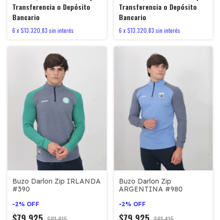
Transferencia o Depósito
Transferencia o Depósito
Bancario
Bancario
6
x
$13.320,83
sin interés
6
x
$13.320,83
sin interés
Buzo Darlon Zip IRLANDA
Buzo Darlon Zip
#390
ARGENTINA #980
-
2
%
OFF
-
2
%
OFF
$79.925
$79.925
$81.415
$81.415