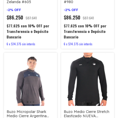
#980
Zelanda #605
-
2
%
OFF
-
2
%
OFF
$86.250
$86.250
$87.641
$87.641
$77.625
con
10% OFF por
$77.625
con
10% OFF por
Transferencia o Depósito
Transferencia o Depósito
Bancario
Bancario
6
x
$14.375
sin interés
6
x
$14.375
sin interés
Buzo Micropolar Shark
Buzo Medio Cierre Stretch
Medio Cierre Argentina
Elastizado NUEVA