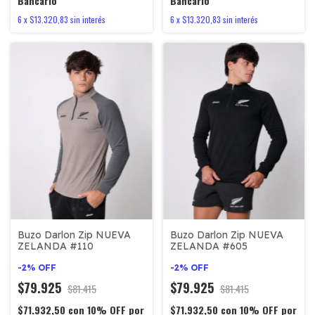
Bancario
Bancario
6
x
$13.320,83
sin interés
6
x
$13.320,83
sin interés
Buzo Darlon Zip NUEVA
Buzo Darlon Zip NUEVA
ZELANDA #110
ZELANDA #605
-
2
%
OFF
-
2
%
OFF
$79.925
$79.925
$81.415
$81.415
$71.932,50
con
10% OFF por
$71.932,50
con
10% OFF por