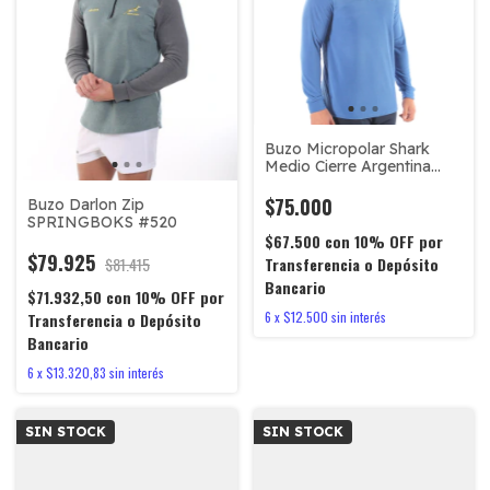
Buzo Micropolar Shark
Medio Cierre Argentina
#950
$75.000
Buzo Darlon Zip
SPRINGBOKS #520
$67.500
con
10% OFF por
$79.925
$81.415
Transferencia o Depósito
Bancario
$71.932,50
con
10% OFF por
6
x
$12.500
sin interés
Transferencia o Depósito
Bancario
6
x
$13.320,83
sin interés
SIN STOCK
SIN STOCK