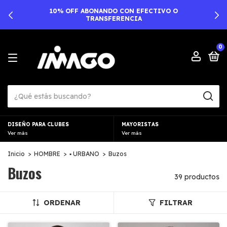
10% OFF ABONANDO CON EFECTIVO O
TRANSFERENCIA
0
DISEÑO PARA CLUBES
MAYORISTAS
Ver más
Ver más
Inicio
>
HOMBRE
>
▪︎ URBANO
>
Buzos
Buzos
39 productos
ORDENAR
FILTRAR