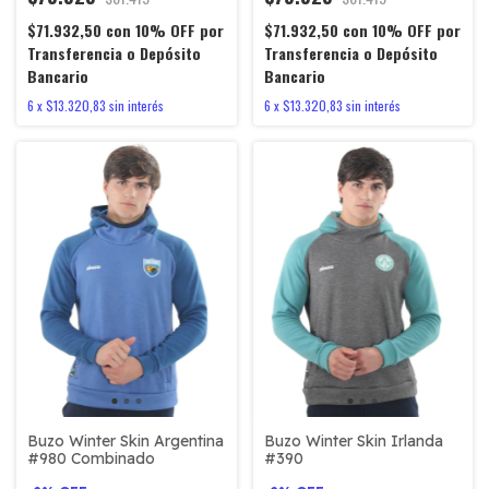
$71.932,50
con
10% OFF por
$71.932,50
con
10% OFF por
Transferencia o Depósito
Transferencia o Depósito
Bancario
Bancario
6
x
$13.320,83
sin interés
6
x
$13.320,83
sin interés
Buzo Winter Skin Argentina
Buzo Winter Skin Irlanda
#980 Combinado
#390