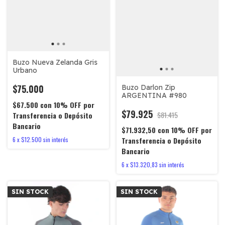
Buzo Nueva Zelanda Gris
Urbano
$75.000
Buzo Darlon Zip
ARGENTINA #980
$67.500
con
10% OFF por
$79.925
$81.415
Transferencia o Depósito
Bancario
$71.932,50
con
10% OFF por
6
x
$12.500
sin interés
Transferencia o Depósito
Bancario
6
x
$13.320,83
sin interés
SIN STOCK
SIN STOCK