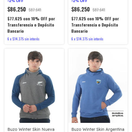
-
2
%
OFF
-
2
%
OFF
$86.250
$86.250
$87.641
$87.641
$77.625
con
10% OFF por
$77.625
con
10% OFF por
Transferencia o Depósito
Transferencia o Depósito
Bancario
Bancario
6
x
$14.375
sin interés
6
x
$14.375
sin interés
Buzo Winter Skin Argentina
Buzo Winter Skin Nueva