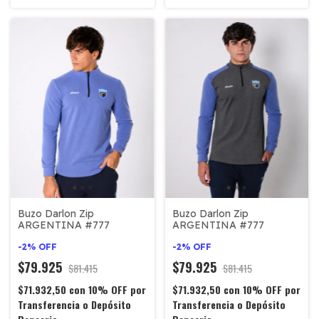
Buzo Darlon Zip
Buzo Darlon Zip
ARGENTINA #777
ARGENTINA #777
-
2
%
OFF
-
2
%
OFF
$79.925
$79.925
$81.415
$81.415
$71.932,50
con
10% OFF por
$71.932,50
con
10% OFF por
Transferencia o Depósito
Transferencia o Depósito