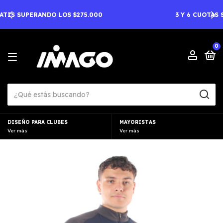
3 Y 6 CUOTAS SIN INTERES A PARTIR DE $100.000
0
DISEÑO PARA CLUBES
MAYORISTAS
Ver más
Ver más