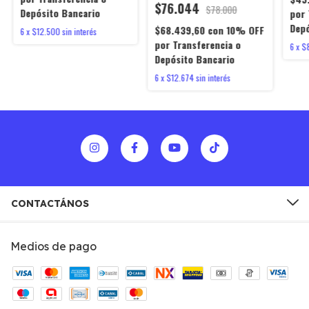
$76.044
$78.000
Depósito Bancario
por 
Depó
$68.439,60
con
10% OFF
6
x
$12.500
sin interés
por Transferencia o
6
x
$
Depósito Bancario
6
x
$12.674
sin interés
CONTACTÁNOS
Medios de pago