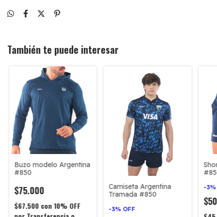
También te puede interesar
Buzo modelo Argentina
Shor
#850
#85
Camiseta Argentina
-
3
$75.000
Tramada #850
$5
$67.500
con
10% OFF
-
3
%
OFF
por Transferencia o
$45