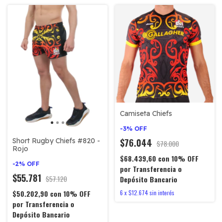
Camiseta Chiefs
-
3
%
OFF
Short Rugby Chiefs #820 -
$76.044
$78.000
Rojo
$68.439,60
con
10% OFF
-
2
%
OFF
por Transferencia o
$55.781
$57.120
Depósito Bancario
$50.202,90
con
10% OFF
6
x
$12.674
sin interés
por Transferencia o
Depósito Bancario