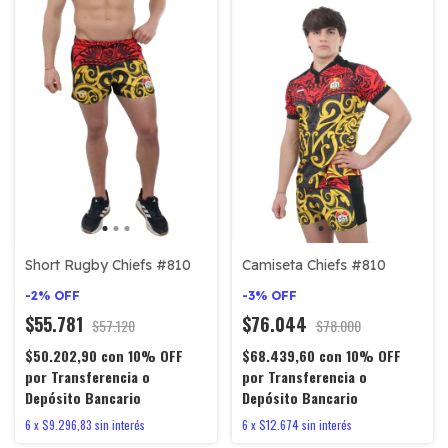
Camiseta Chiefs #810
Short Rugby Chiefs #810
-
3
%
OFF
-
2
%
OFF
$76.044
$55.781
$78.000
$57.120
$68.439,60
con
10% OFF
$50.202,90
con
10% OFF
por Transferencia o
por Transferencia o
Depósito Bancario
Depósito Bancario
6
x
$12.674
sin interés
6
x
$9.296,83
sin interés