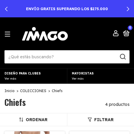
ENVÍO GRATIS SUPERANDO LOS $275.000
0
DISEÑO PARA CLUBES
MAYORISTAS
Ver más
Ver más
Inicio
>
COLECCIONES
>
Chiefs
Chiefs
4 productos
ORDENAR
FILTRAR