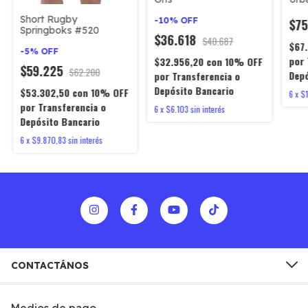
Short Rugby
-
10
%
OFF
$75
Springboks #520
$36.618
$40.687
$67
-
5
%
OFF
por 
$32.956,20
con
10% OFF
$59.225
$62.200
Depó
por Transferencia o
Depósito Bancario
$53.302,50
con
10% OFF
6
x
$
por Transferencia o
6
x
$6.103
sin interés
Depósito Bancario
6
x
$9.870,83
sin interés
CONTACTÁNOS
Medios de pago