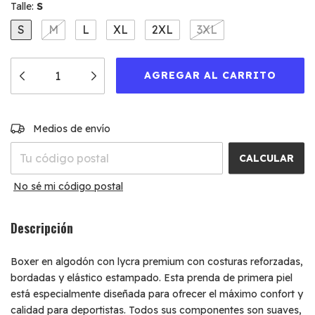
Talle:
S
S
M
L
XL
2XL
3XL
CAMBIAR CP
Entregas para el CP:
Medios de envío
CALCULAR
No sé mi código postal
Descripción
Boxer en algodón con lycra premium con costuras reforzadas,
bordadas y elástico estampado. Esta prenda de primera piel
está especialmente diseñada para ofrecer el máximo confort y
calidad para deportistas. Todos sus componentes son suaves,