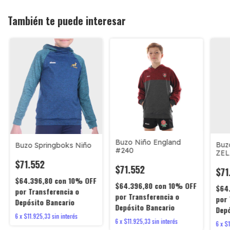
También te puede interesar
Buzo Niño England
Buz
Buzo Springboks Niño
#240
ZEL
Gris
$71.552
$71.552
$71
$64.396,80
con
10% OFF
$64.396,80
con
10% OFF
$64
por Transferencia o
por Transferencia o
por 
Depósito Bancario
Depósito Bancario
Depó
6
x
$11.925,33
sin interés
6
x
$11.925,33
sin interés
6
x
$1