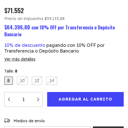
$71.552
Precio sin impuestos
$59.133,88
$64.396,80
con
10% OFF por Transferencia o Depósito
Bancario
10% de descuento
pagando con 10% OFF por
Transferencia o Depósito Bancario
Ver más detalles
Talle:
8
8
10
12
14
CAMBIAR CP
Entregas para el CP:
Medios de envío