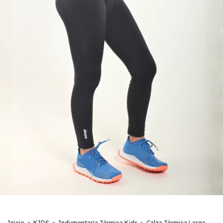
Inicio
>
KIDS
>
Indumentaria Térmica Kids
>
Calza Térmica Larga -