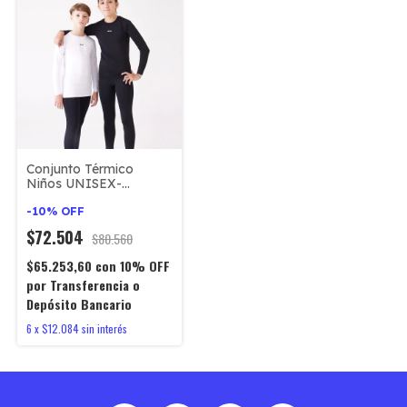
Conjunto Térmico
Niños UNISEX-
Camiseta y Calza larga
-
10
%
OFF
$72.504
$80.560
$65.253,60
con
10% OFF
por Transferencia o
Depósito Bancario
6
x
$12.084
sin interés