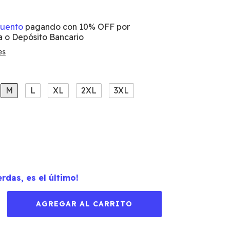
cuento
pagando con 10% OFF por
a o Depósito Bancario
es
M
L
XL
2XL
3XL
erdas, es el último!