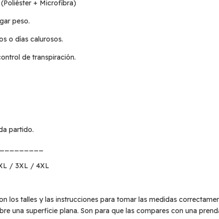
Poliéster + Microfibra)
egar peso.
os o días calurosos.
ontrol de transpiración.
da partido.
_________
2XL / 3XL / 4XL
on los talles y las instrucciones para tomar las medidas correctamen
bre una superficie plana. Son para que las compares con una prend