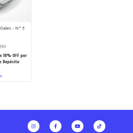
Gales - N° 5
.203
n
10% OFF por
o Depósito
és