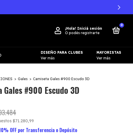
0
¡Hola!
Iniciá sesión
O podés registrarte
DISEÑO PARA CLUBES
MAYORISTAS
O
Ver más
Ver más
CIONES
>
Gales
>
Camiseta Gales #900 Escudo 3D
a Gales #900 Escudo 3D
93.484
puestos
$71.280,99
10% OFF por Transferencia o Depósito