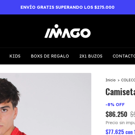
KIDS
BOXS DE REGALO
2X1 BUZOS
CONTACT
Inicio
>
COLEC
Camiset
-
8
%
OFF
$86.250
$
Precio sin im
$77.625
con