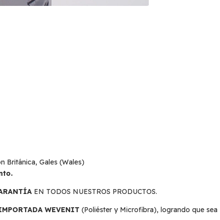
Medios d
Entregas para 
ón Británica, Gales (Wales)
nto.
GARANTÍA
EN TODOS NUESTROS PRODUCTOS.
 IMPORTADA WEVENIT
(Poliéster y Microfibra), logrando que sea 