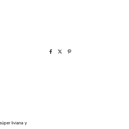
e envío
CAMBIAR CP
el CP:
CALCULAR
súper liviana y