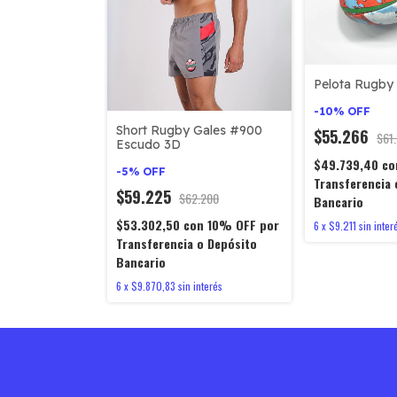
Pelota Rugby 
-
10
%
OFF
Short Rugby Gales #900
$55.266
$61
Escudo 3D
$49.739,40
co
-
5
%
OFF
Transferencia 
$59.225
$62.200
Bancario
$53.302,50
con
10% OFF por
6
x
$9.211
sin inter
Transferencia o Depósito
Bancario
6
x
$9.870,83
sin interés