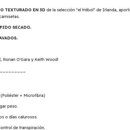
O TEXTURADO EN 3D
de la selección "el trébol" de Irlanda, apor
 camisetas.
ÁPIDO SECADO.
LAVADOS.
oll, Ronan O'Gara y Keith Wood!
_________
Poliéster + Microfibra)
egar peso.
os o días calurosos.
ontrol de transpiración.