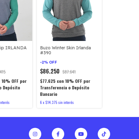
 Zip IRLANDA
Buzo Winter Skin Irlanda
#390
-
2
%
OFF
$86.250
.415
$87.641
n
10% OFF por
$77.625
con
10% OFF por
o Depósito
Transferencia o Depósito
Bancario
interés
6
x
$14.375
sin interés