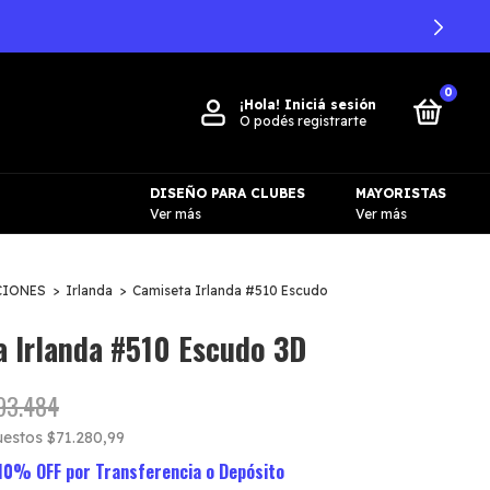
0
¡Hola!
Iniciá sesión
O podés registrarte
DISEÑO PARA CLUBES
MAYORISTAS
Ver más
Ver más
CIONES
>
Irlanda
>
Camiseta Irlanda #510 Escudo
 Irlanda #510 Escudo 3D
93.484
puestos
$71.280,99
10% OFF por Transferencia o Depósito