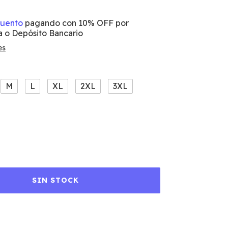
cuento
pagando con 10% OFF por
a o Depósito Bancario
es
M
L
XL
2XL
3XL