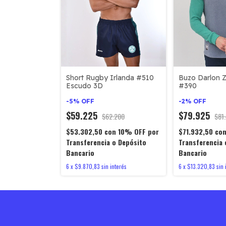
Short Rugby Irlanda #510
Buzo Darlon
Escudo 3D
#390
-
5
%
OFF
-
2
%
OFF
$59.225
$79.925
$62.200
$81
$53.302,50
con
10% OFF por
$71.932,50
co
Transferencia o Depósito
Transferencia 
Bancario
Bancario
6
x
$9.870,83
sin interés
6
x
$13.320,83
sin 