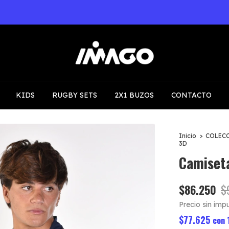
3 Y 6 CUOTAS SIN INTERES A PARTIR DE $100.000
KIDS
RUGBY SETS
2X1 BUZOS
CONTACTO
Inicio
>
COLEC
3D
Camiseta
$86.250
$
Precio sin im
$77.625
con