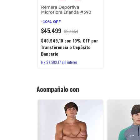
Remera Deportiva
Microfibra Irlanda #390
-
10
%
OFF
$45.499
$50.554
$40.949,10
con
10% OFF por
Transferencia o Depósito
Bancario
6
x
$7.583,17
sin interés
Acompañalo con