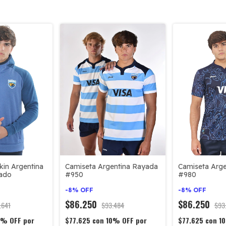
kin Argentina
Camiseta Argentina Rayada
Camiseta Arge
ado
#950
#980
-
8
%
OFF
-
8
%
OFF
$86.250
$86.250
.641
$93.484
$93
0% OFF por
$77.625
con
10% OFF por
$77.625
con
1