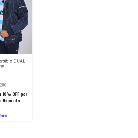
rsible DUAL
na
.200
n
10% OFF por
o Depósito
nterés