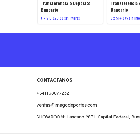
Transferencia o Depósito
Transferencia 
Bancario
Bancario
6
x
$13.320,83
sin interés
6
x
$14.375
sin int
CONTACTÁNOS
+541130877232
ventas@imagodeportes.com
SHOWROOM: Lascano 2871, Capital Federal, Buenos