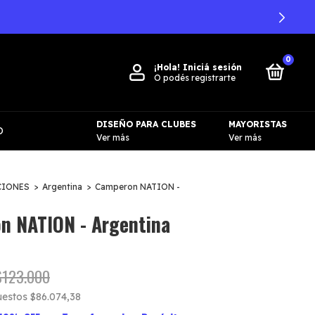
0
¡Hola!
Iniciá sesión
O podés registrarte
DISEÑO PARA CLUBES
MAYORISTAS
O
Ver más
Ver más
CIONES
>
Argentina
>
Camperon NATION -
n NATION - Argentina
$123.000
puestos
$86.074,38