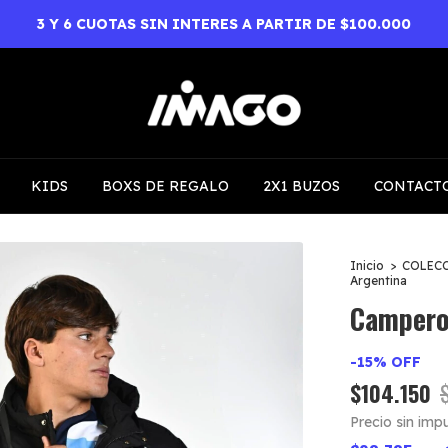
3 Y 6 CUOTAS SIN INTERES A PARTIR DE $100.000
KIDS
BOXS DE REGALO
2X1 BUZOS
CONTACT
Inicio
>
COLEC
Argentina
Campero
-
15
%
OFF
$104.150
Precio sin im