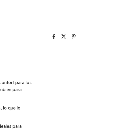
confort para los
ambién para
 lo que le
deales para