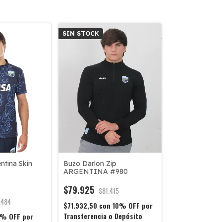
SIN STOCK
ntina Skin
Buzo Darlon Zip
ARGENTINA #980
$79.925
$81.415
.484
$71.932,50
con
10% OFF por
Transferencia o Depósito
0% OFF por