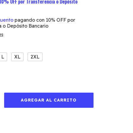
10% OFF por Transferencia o Depósito
cuento
pagando con 10% OFF por
a o Depósito Bancario
es
L
XL
2XL
e envío
CAMBIAR CP
el CP:
CALCULAR