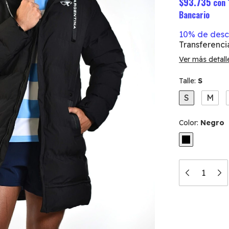
$93.735
con
Bancario
10% de des
Transferenci
Ver más detall
Talle:
S
S
M
Color:
Negro
Medios d
Entregas para 