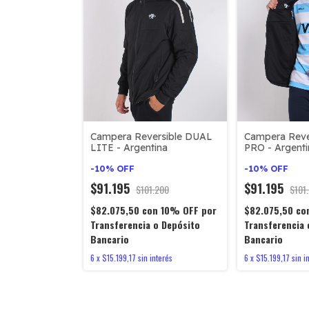
Campera Reve
Campera Reversible DUAL
PRO - Argenti
LITE - Argentina
-
10
%
OFF
-
10
%
OFF
$91.195
$91.195
$101
$101.200
$82.075,50
co
$82.075,50
con
10% OFF por
Transferencia 
Transferencia o Depósito
Bancario
Bancario
6
x
$15.199,17
sin i
6
x
$15.199,17
sin interés