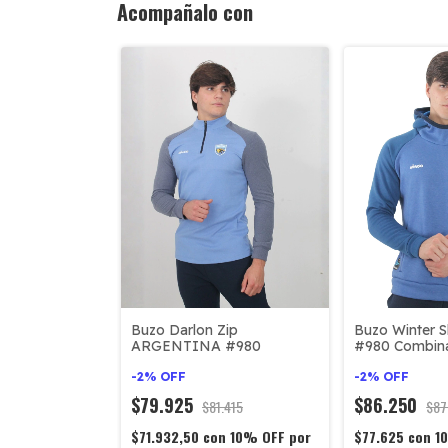
Acompañalo con
Buzo Darlon Zip
Buzo Winter S
ARGENTINA #980
#980 Combin
-
2
%
OFF
-
2
%
OFF
$79.925
$86.250
$81.415
$87
$71.932,50
con
10% OFF por
$77.625
con
1