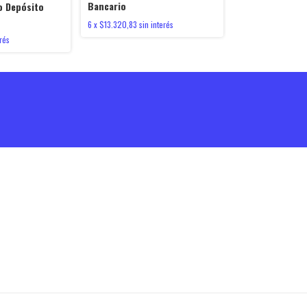
Bancario
o Depósito
6
x
$13.320,83
sin interés
rés