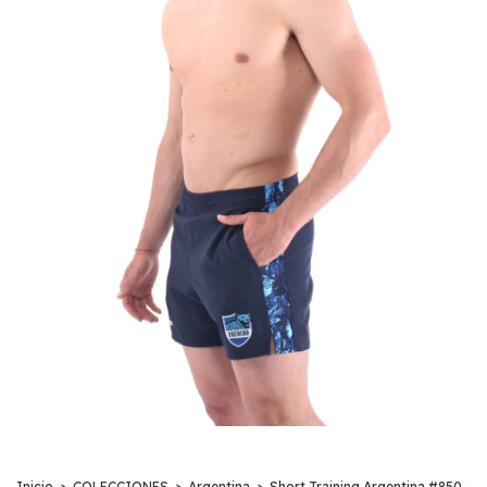
Inicio
>
COLECCIONES
>
Argentina
>
Short Training Argentina #850 -