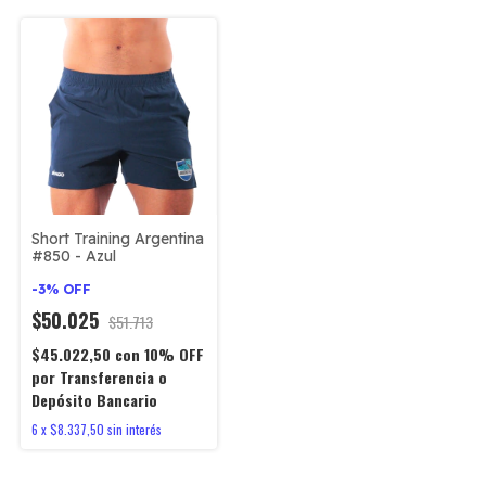
Short Training Argentina
#850 - Azul
-
3
%
OFF
$50.025
$51.713
$45.022,50
con
10% OFF
por Transferencia o
Depósito Bancario
6
x
$8.337,50
sin interés