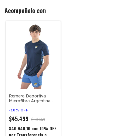
Acompañalo con
Remera Deportiva
Microfibra Argentina
#980
-
10
%
OFF
$45.499
$50.554
$40.949,10
con
10% OFF
por Transferencia o