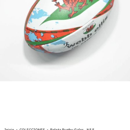
Inicio
>
COLECCIONES
>
Pelota Rugby Gales - N° 5