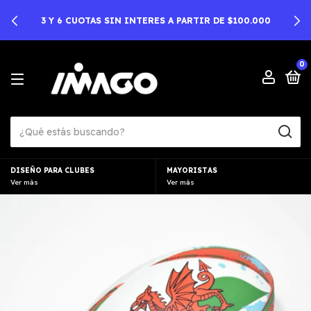
3 Y 6 CUOTAS SIN INTERES A PARTIR DE $100.000
0
DISEÑO PARA CLUBES
MAYORISTAS
Ver más
Ver más