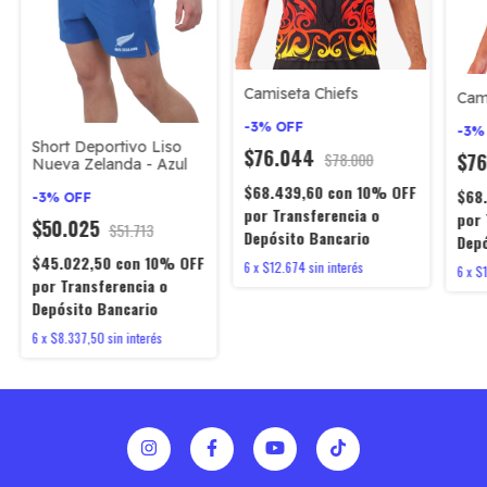
Camiseta Chiefs
Cam
-
3
%
OFF
-
3
Short Deportivo Liso
$76.044
$7
$78.000
Nueva Zelanda - Azul
$68.439,60
con
10% OFF
$68
-
3
%
OFF
por Transferencia o
por 
$50.025
$51.713
Depósito Bancario
Depó
$45.022,50
con
10% OFF
6
x
$12.674
sin interés
6
x
$
por Transferencia o
Depósito Bancario
6
x
$8.337,50
sin interés