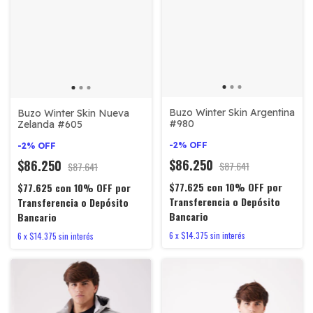
Buzo Winter Skin Argentina
Buzo Winter Skin Nueva
#980
Zelanda #605
-
2
%
OFF
-
2
%
OFF
$86.250
$86.250
$87.641
$87.641
$77.625
con
10% OFF por
$77.625
con
10% OFF por
Transferencia o Depósito
Transferencia o Depósito
Bancario
Bancario
6
x
$14.375
sin interés
6
x
$14.375
sin interés