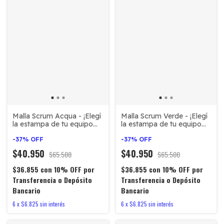
Malla Scrum Acqua - ¡Elegí
Malla Scrum Verde - ¡Elegí
la estampa de tu equipo
la estampa de tu equipo
favorito!
favorito!
-
37
%
OFF
-
37
%
OFF
$40.950
$40.950
$65.500
$65.500
$36.855
con
10% OFF por
$36.855
con
10% OFF por
Transferencia o Depósito
Transferencia o Depósito
Bancario
Bancario
6
x
$6.825
sin interés
6
x
$6.825
sin interés