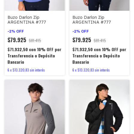
Buzo Darlon Zip
Buzo Darlon Zip
ARGENTINA #777
ARGENTINA #777
-
2
%
OFF
-
2
%
OFF
$79.925
$79.925
$81.415
$81.415
$71.932,50
con
10% OFF por
$71.932,50
con
10% OFF por
Transferencia o Depósito
Transferencia o Depósito
Bancario
Bancario
6
x
$13.320,83
sin interés
6
x
$13.320,83
sin interés