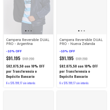
Campera Reversible DUAL
Campera Reversible DUAL
PRO - Argentina
PRO - Nueva Zelanda
-
10
%
OFF
-
10
%
OFF
$91.195
$91.195
$101.200
$101.200
$82.075,50
con
10% OFF
$82.075,50
con
10% OFF
por Transferencia o
por Transferencia o
Depósito Bancario
Depósito Bancario
6
x
$15.199,17
sin interés
6
x
$15.199,17
sin interés