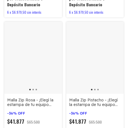
Depósito Bancario
Depósito Bancario
6
x
$6.979,50
sin interés
6
x
$6.979,50
sin interés
Malla Zip Rosa - ¡Elegí la
Malla Zip Pistacho - ¡Elegí
estampa de tu equipo
la estampa de tu equipo
favorito!
favorito!
-
36
%
OFF
-
36
%
OFF
$41.877
$41.877
$65.500
$65.500