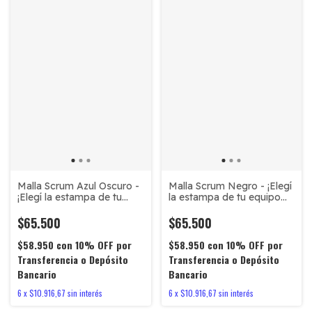
Malla Scrum Azul Oscuro -
Malla Scrum Negro - ¡Elegí
¡Elegí la estampa de tu
la estampa de tu equipo
equipo favorito!
favorito!
$65.500
$65.500
$58.950
con
10% OFF por
$58.950
con
10% OFF por
Transferencia o Depósito
Transferencia o Depósito
Bancario
Bancario
6
x
$10.916,67
sin interés
6
x
$10.916,67
sin interés