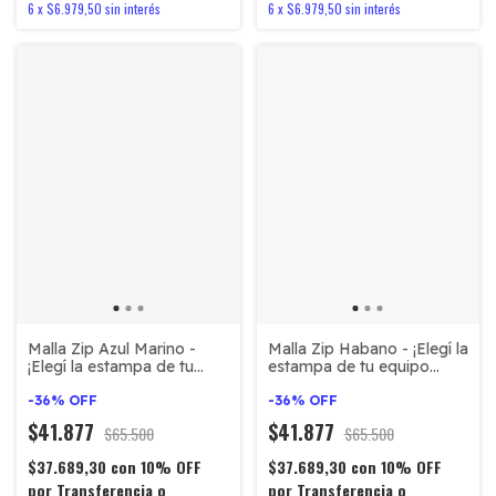
6
x
$6.979,50
sin interés
6
x
$6.979,50
sin interés
Malla Zip Azul Marino -
Malla Zip Habano - ¡Elegí la
¡Elegí la estampa de tu
estampa de tu equipo
equipo favorito!
favorito!
-
36
%
OFF
-
36
%
OFF
$41.877
$41.877
$65.500
$65.500
$37.689,30
con
10% OFF
$37.689,30
con
10% OFF
por Transferencia o
por Transferencia o