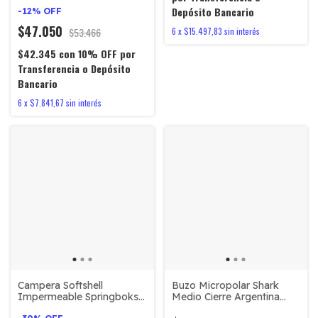
Zelanda C/capucha
Depósito Bancario
-
12
%
OFF
$47.050
$53.466
6
x
$15.497,83
sin interés
$42.345
con
10% OFF por
Transferencia o Depósito
Bancario
6
x
$7.841,67
sin interés
Campera Softshell
Buzo Micropolar Shark
Impermeable Springboks
Medio Cierre Argentina
#515
#980