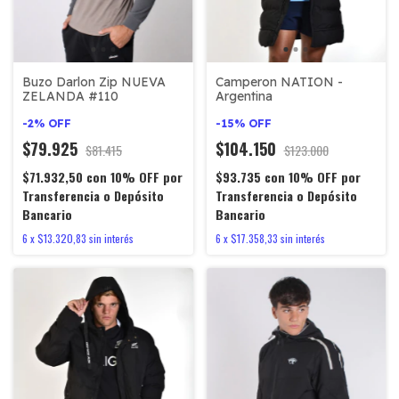
Buzo Darlon Zip NUEVA
Camperon NATION -
ZELANDA #110
Argentina
-
2
%
OFF
-
15
%
OFF
$79.925
$104.150
$81.415
$123.000
$71.932,50
con
10% OFF por
$93.735
con
10% OFF por
Transferencia o Depósito
Transferencia o Depósito
Bancario
Bancario
6
x
$13.320,83
sin interés
6
x
$17.358,33
sin interés