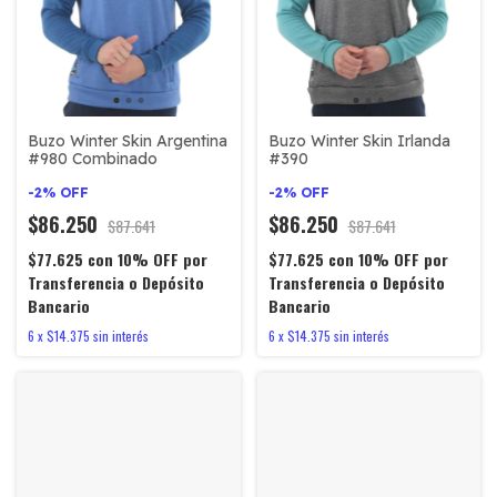
Buzo Winter Skin Argentina
Buzo Winter Skin Irlanda
#980 Combinado
#390
-
2
%
OFF
-
2
%
OFF
$86.250
$86.250
$87.641
$87.641
$77.625
con
10% OFF por
$77.625
con
10% OFF por
Transferencia o Depósito
Transferencia o Depósito
Bancario
Bancario
6
x
$14.375
sin interés
6
x
$14.375
sin interés