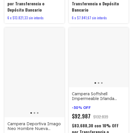
por Transferencia o
Transferencia o Depósito
Depósito Bancario
Bancario
6
x
$13.821,33
sin interés
6
x
$7.841,67
sin interés
Campera Softshell
Impermeable Irlanda
#380
-
30
%
OFF
$92.987
$132.839
Campera Deportiva Imago
$83.688,30
con
10% OFF
Neo Hombre Nueva
por Transferencia o