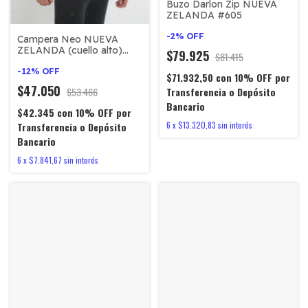
Buzo Darlon Zip NUEVA
ZELANDA #605
-
2
%
OFF
Campera Neo NUEVA
ZELANDA (cuello alto)
$79.925
$81.415
#605
-
12
%
OFF
$71.932,50
con
10% OFF por
$47.050
$53.466
Transferencia o Depósito
Bancario
$42.345
con
10% OFF por
6
x
$13.320,83
sin interés
Transferencia o Depósito
Bancario
6
x
$7.841,67
sin interés