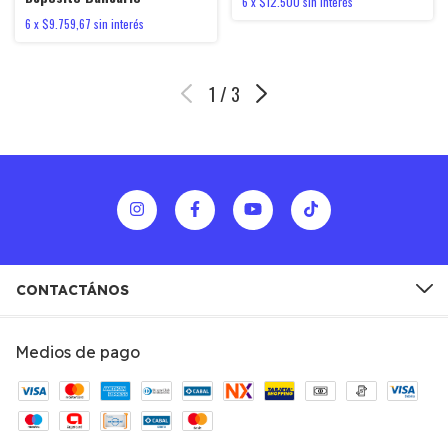
6
x
$12.500
sin interés
6
x
$9.759,67
sin interés
1
/
3
CONTACTÁNOS
Medios de pago