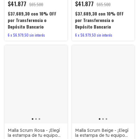
$41.877
$41.877
$65.500
$65.500
$37.689,30
con
10% OFF
$37.689,30
con
10% OFF
por Transferencia o
por Transferencia o
Depósito Bancario
Depósito Bancario
6
x
$6.979,50
sin interés
6
x
$6.979,50
sin interés
Malla Scrum Rosa - ¡Elegí
Malla Scrum Beige - ¡Elegí
la estampa de tu equipo
la estampa de tu equipo