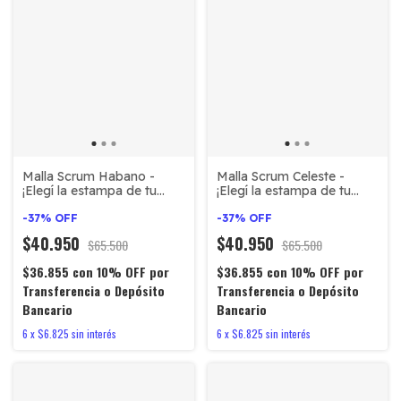
Malla Scrum Habano -
Malla Scrum Celeste -
¡Elegí la estampa de tu
¡Elegí la estampa de tu
equipo favorito!
equipo favorito!
-
37
%
OFF
-
37
%
OFF
$40.950
$40.950
$65.500
$65.500
$36.855
con
10% OFF por
$36.855
con
10% OFF por
Transferencia o Depósito
Transferencia o Depósito
Bancario
Bancario
6
x
$6.825
sin interés
6
x
$6.825
sin interés