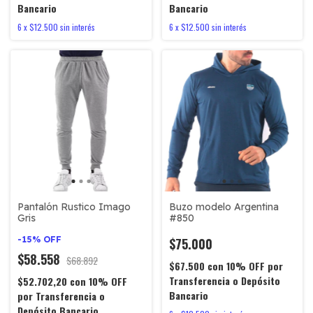
Bancario
Bancario
6
x
$12.500
sin interés
6
x
$12.500
sin interés
Pantalón Rustico Imago
Buzo modelo Argentina
Gris
#850
-
15
%
OFF
$75.000
$58.558
$68.892
$67.500
con
10% OFF por
Transferencia o Depósito
$52.702,20
con
10% OFF
Bancario
por Transferencia o
Depósito Bancario