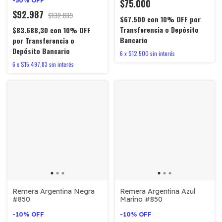
-
30
%
OFF
$75.000
$92.987
$132.839
$67.500
con
10% OFF por
Transferencia o Depósito
$83.688,30
con
10% OFF
Bancario
por Transferencia o
Depósito Bancario
6
x
$12.500
sin interés
6
x
$15.497,83
sin interés
Remera Argentina Negra
Remera Argentina Azul
#850
Marino #850
-
10
%
OFF
-
10
%
OFF