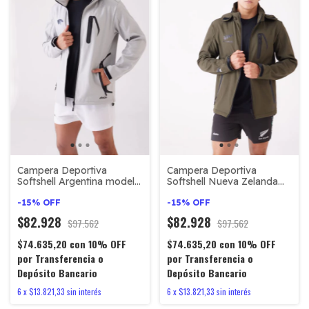
Campera Deportiva
Campera Deportiva
Softshell Argentina modelo
Softshell Nueva Zelanda
Match-Pro con capucha
modelo Match-Pro Verde
desmontable
-
15
%
OFF
con capucha desmontable
-
15
%
OFF
$82.928
$82.928
$97.562
$97.562
$74.635,20
con
10% OFF
$74.635,20
con
10% OFF
por Transferencia o
por Transferencia o
Depósito Bancario
Depósito Bancario
6
x
$13.821,33
sin interés
6
x
$13.821,33
sin interés