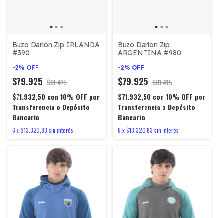
Buzo Darlon Zip IRLANDA
Buzo Darlon Zip
#390
ARGENTINA #980
-
2
%
OFF
-
2
%
OFF
$79.925
$79.925
$81.415
$81.415
$71.932,50
con
10% OFF por
$71.932,50
con
10% OFF por
Transferencia o Depósito
Transferencia o Depósito
Bancario
Bancario
6
x
$13.320,83
sin interés
6
x
$13.320,83
sin interés