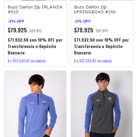
Buzo Darlon Zip IRLANDA
Buzo Darlon Zip
#510
SPRINGBOKS #190
-
2
%
OFF
-
2
%
OFF
$79.925
$79.925
$81.415
$81.415
$71.932,50
con
10% OFF por
$71.932,50
con
10% OFF por
Transferencia o Depósito
Transferencia o Depósito
Bancario
Bancario
6
x
$13.320,83
sin interés
6
x
$13.320,83
sin interés