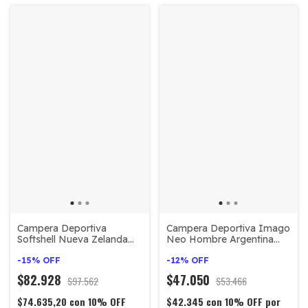
Campera Deportiva
Campera Deportiva Imago
Softshell Nueva Zelanda
Neo Hombre Argentina
modelo Field-Pro
Frisa C/capucha
-
15
%
OFF
-
12
%
OFF
$82.928
$47.050
$97.562
$53.466
$74.635,20
con
10% OFF
$42.345
con
10% OFF por