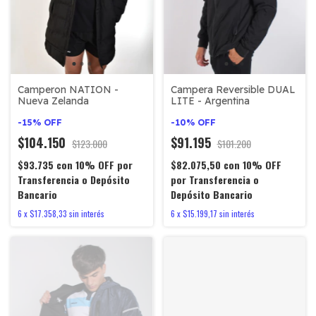
Camperon NATION -
Campera Reversible DUAL
Nueva Zelanda
LITE - Argentina
-
15
%
OFF
-
10
%
OFF
$104.150
$91.195
$123.000
$101.200
$93.735
con
10% OFF por
$82.075,50
con
10% OFF
Transferencia o Depósito
por Transferencia o
Bancario
Depósito Bancario
6
x
$17.358,33
sin interés
6
x
$15.199,17
sin interés