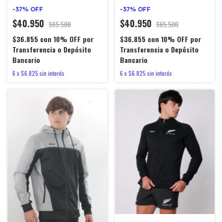
favorito!
favorito!
-
37
%
OFF
-
37
%
OFF
$40.950
$40.950
$65.500
$65.500
$36.855
con
10% OFF por
$36.855
con
10% OFF por
Transferencia o Depósito
Transferencia o Depósito
Bancario
Bancario
6
x
$6.825
sin interés
6
x
$6.825
sin interés