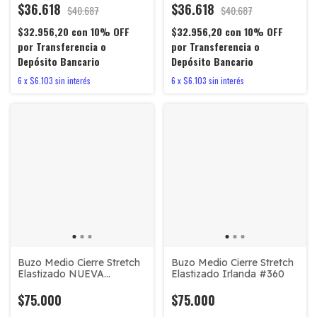
$36.618
$36.618
$40.687
$40.687
$32.956,20
con
10% OFF
$32.956,20
con
10% OFF
por Transferencia o
por Transferencia o
Depósito Bancario
Depósito Bancario
6
x
$6.103
sin interés
6
x
$6.103
sin interés
Buzo Medio Cierre Stretch
Buzo Medio Cierre Stretch
Elastizado NUEVA
Elastizado Irlanda #360
ZELANDA #405
$75.000
$75.000