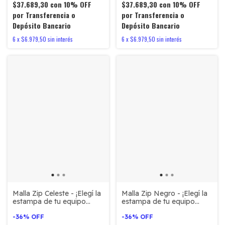
$37.689,30
con
10% OFF
$37.689,30
con
10% OFF
por Transferencia o
por Transferencia o
Depósito Bancario
Depósito Bancario
6
x
$6.979,50
sin interés
6
x
$6.979,50
sin interés
Malla Zip Celeste - ¡Elegí la
Malla Zip Negro - ¡Elegí la
estampa de tu equipo
estampa de tu equipo
favorito!
favorito!
-
36
%
OFF
-
36
%
OFF