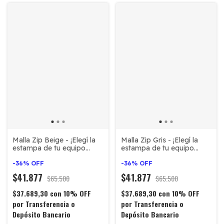
Malla Zip Gris - ¡Elegí la
Malla Zip Beige - ¡Elegí la
estampa de tu equipo
estampa de tu equipo
favorito!
favorito!
-
36
%
OFF
-
36
%
OFF
$41.877
$41.877
$65.500
$65.500
$37.689,30
con
10% OFF
$37.689,30
con
10% OFF
por Transferencia o
por Transferencia o
Depósito Bancario
Depósito Bancario